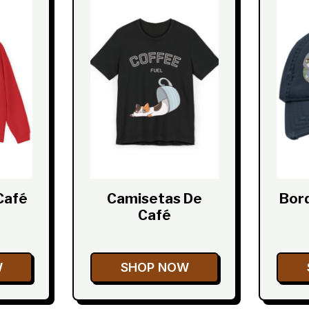
Café
Camisetas De
Bor
Café
W
SHOP NOW