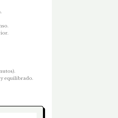
.
nso.
ior.
nutos).
y equilibrado.