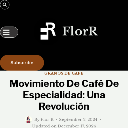
Skip
to
content
FlorR
Subscribe
GRANOS DE CAFE
Movimiento De Café De
Especialidad: Una
Revolución
By
Flor R
September 2, 2024
Updated on
December 17, 2024