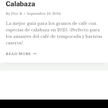
Calabaza
By
Flor R
September 16, 2024
La mejor guía para los granos de café con
especias de calabaza en 2025. ¡Perfecto para
los amantes del café de temporada y baristas
caseros!
GUÍA
READ MORE
DEL
2026
DE
GRANOS
DE
CAFÉ
CON
ESPECIAS
DE
CALABAZA