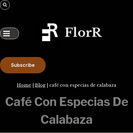
Skip
to
content
FlorR
Subscribe
Home
|
Blog
|
café con especias de calabaza
Café Con Especias De
Calabaza