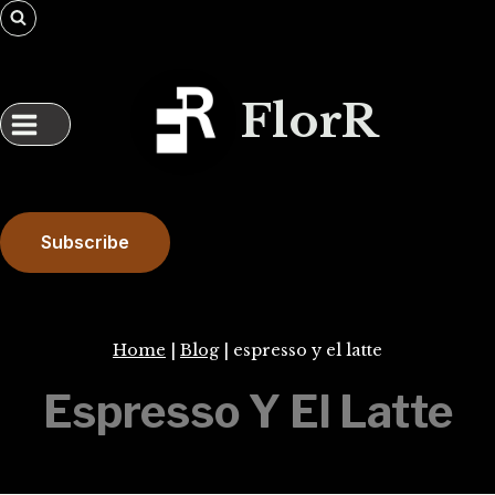
Skip
to
content
FlorR
Subscribe
Home
|
Blog
|
espresso y el latte
Espresso Y El Latte