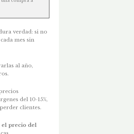
as una compra a
 dura verdad: si no
 cada mes sin
arlas al año,
ros.
precios
rgenes del 10-15%,
perder clientes.
 el precio del
cas.