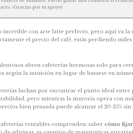
e enlaces de afiliados. Puedo ganar una comisión si realiz
laces. ¡Gracias por tu apoyo!
 increíble con arte latte perfecto, pero aquí va la
ectamente el precio del café, estás perdiendo miles
lentosos abren cafeterías hermosas solo para cerr
os según la intuición en lugar de basarse en núme
terías luchan por encontrar el punto ideal entre 
ntabilidad, pero mientras la mayoría opera con má
precios bien pensada puede alcanzar el 20-25% sin 
 cafeterías rentables comprenden: saber
cómo fijar
 de adivinar, es cuestión de matemáticas estratégi