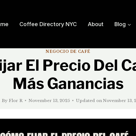
ome
Coffee Directory NYC
About
Blog
NEGOCIO DE CAFÉ
jar El Precio Del C
Más Ganancias
By
Flor R
November 13, 2025
Updated on
November 13, 