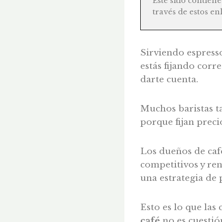
Este sitio contien
través de estos en
Sirviendo espresso
estás fijando corr
darte cuenta.
Muchos baristas ta
porque fijan preci
Los dueños de cafe
competitivos y re
una estrategia de 
Esto es lo que las
café
no es cuestión