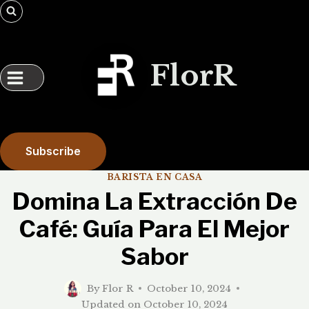
Skip
to
content
FlorR
Subscribe
BARISTA EN CASA
Domina La Extracción De
Café: Guía Para El Mejor
Sabor
By
Flor R
October 10, 2024
Updated on
October 10, 2024