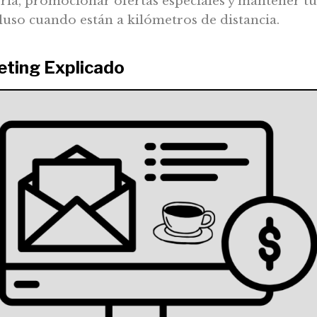
ria, promocionar ofertas especiales y mantener tu
ncluso cuando están a kilómetros de distancia.
eting Explicado