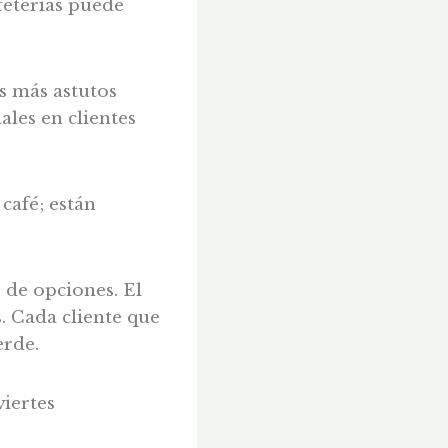
feterías puede
s más astutos
les en clientes
café; están
s de opciones. El
. Cada cliente que
erde.
iertes