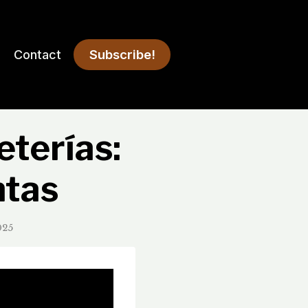
Subscribe!
Contact
eterías:
ntas
025