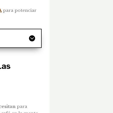
A
para potenciar
Las
cesitan
para