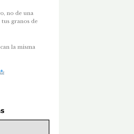
go, no de una
 tus granos de
uscan la misma
as