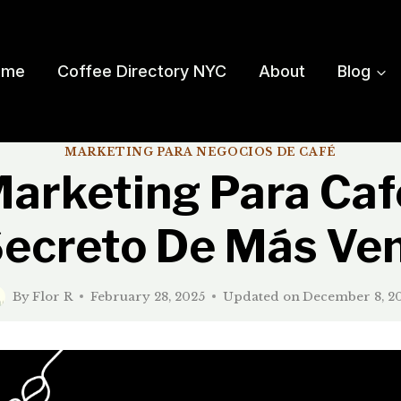
ome
Coffee Directory NYC
About
Blog
MARKETING PARA NEGOCIOS DE CAFÉ
arketing Para Caf
Secreto De Más Ve
By
Flor R
February 28, 2025
Updated on
December 8, 2