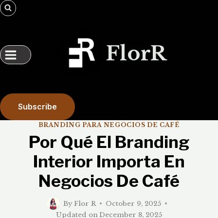
Skip
to
content
FlorR
Subscribe
BRANDING PARA NEGOCIOS DE CAFÉ
Por Qué El Branding
Interior Importa En
Negocios De Café
By
Flor R
October 9, 2025
Updated on
December 8, 2025