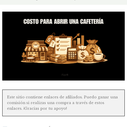
Este sitio contiene enlaces de afiliados. Puedo ganar una
comisión si realizas una compra a través de estos
enlaces. ¡Gracias por tu apoyo!