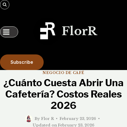
Skip
to
content
FlorR
Subscribe
NEGOCIO DE CAFÉ
¿Cuánto Cuesta Abrir Una
Cafetería? Costos Reales
2026
By
Flor R
February 23, 2026
Updated on
February 23, 2026